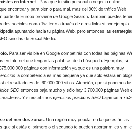
existes en Internet .
Para que tu sitio personal o negocio online
e que encontrar y para bien o para mal, mas del 90% de tráfico Web
n parte de Europa proviene de Google Search. También puedes tene
edes sociales como Twitter o a través de otros links si por ejemplo
kipedia apuntando hacia tu página Web, pero entonces las estrategia
SEO sino las de Social Media.
solo.
Para ser visible en Google competirás con todas las páginas W
 en Internet que tengan las palabras de la búsqueda. Ejemplos, si
875.000.000 páginas con información ya que es una palabra muy
jercicios
la competencia es más pequeña ya que sólo estará en blog
í el resultado es de 60.000.000 sitios. Atención, que si ponemos la
cicios
SEO
entonces baja mucho y sólo hay 3.700.000 páginas Web 
caracteres. Y si escribimos
ejercicios prácticos SEO
bajamos a 75.2
l se definen dos zonas.
Una región muy popular en la que están las
 que si estás el primero o el segundo te pueden aportar miles y mil