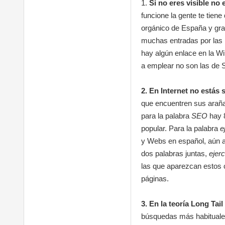
1.
Si no eres visible no 
funcione la gente te tien
orgánico de España y gra
muchas entradas por las r
hay algún enlace en la Wi
a emplear no son las de 
2. En Internet no estás 
que encuentren sus arañas
para la palabra
SEO
hay 
popular. Para la palabra
e
y Webs en español, aún as
dos palabras juntas,
ejer
las que aparezcan estos 
páginas.
3. En la teoría Long Tai
búsquedas más habituales