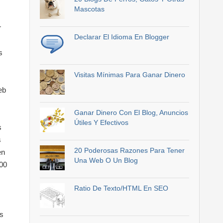
Mascotas
r
Declarar El Idioma En Blogger
s
Visitas Mínimas Para Ganar Dinero
eb
Ganar Dinero Con El Blog, Anuncios
Útiles Y Efectivos
s
s
20 Poderosas Razones Para Tener
en
Una Web O Un Blog
00
Ratio De Texto/HTML En SEO
es