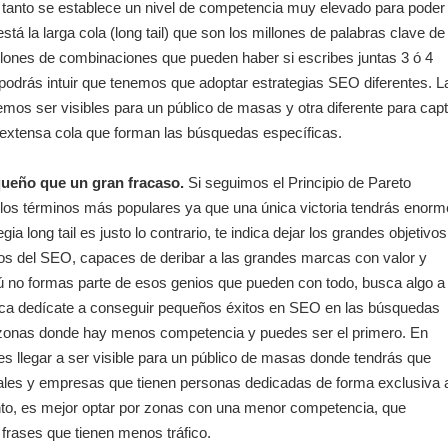
 lo tanto se establece un nivel de competencia muy elevado para poder
está la larga cola (long tail) que son los millones de palabras clave de
illones de combinaciones que pueden haber si escribes juntas 3 ó 4
podrás intuir que tenemos que adoptar estrategias SEO diferentes. L
emos ser visibles para un público de masas y otra diferente para capt
a extensa cola que forman las búsquedas específicas.
queño que un gran fracaso.
Si seguimos el Principio de Pareto
os términos más populares ya que una única victoria tendrás enor
gia long tail es justo lo contrario, te indica dejar los grandes objetivos
ios del SEO, capaces de deribar a las grandes marcas con valor y
i tú no formas parte de esos genios que pueden con todo, busca algo a
ca dedícate a conseguir pequeños éxitos en SEO en las búsquedas
s zonas donde hay menos competencia y puedes ser el primero. En
es llegar a ser visible para un público de masas donde tendrás que
ales y empresas que tienen personas dedicadas de forma exclusiva 
to, es mejor optar por zonas con una menor competencia, que
frases que tienen menos tráfico.