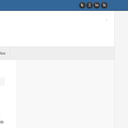
.
ulos
r
eb