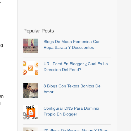
.
Popular Posts
Blogs De Moda Femenina Con
ng
Ropa Barata Y Descuentos
URL Feed En Blogger ¿Cual Es La
Direccion Del Feed?
b
8 Blogs Con Textos Bonitos De
Amor
an
l
Configurar DNS Para Dominio
Propio En Blogger
20 Blogs De Perros, Gatos Y Otras