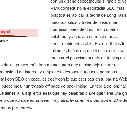
con un diseño espectacular si nadie te ve
Para conseguirlo la estrategia SEO más
práctica es aplicar la teoría de Long Tail a
nuestros sitios y tratar de posicionar
combinaciones de dos, tres o cuatro
palabras, ya que así es mucho más
sencillo obtener visitas. Escribir títulos lo
tail no es lo único que debes cuidar para
mejorar el posicionamiento de tu blog en
o de los puntos más importantes para que tu blog deje de ser un
mensidad de Internet y empiece a despuntar. Algunas personas
g-tail con SEO on page, es decir con lo que escribes en tu página We
 puede incluir un trabajo off page de backlinking. La teoría de long tail
ue tienes a la izquierda en la que hay palabras clave que tiene una gr
ero que aunque estas sean muy atractivas en realidad son el 20% de
yamos por partes.