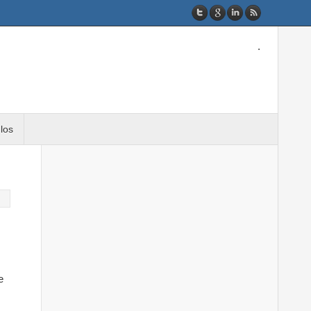
.
ulos
e