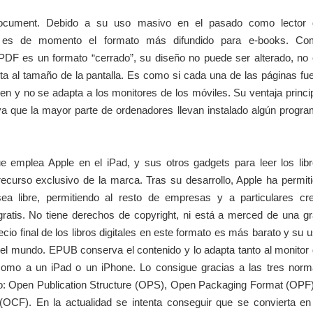
cument. Debido a su uso masivo en el pasado como lector 
a es de momento el formato más difundido para e-books. Co
PDF es un formato “cerrado”, su diseño no puede ser alterado, no
ta al tamaño de la pantalla. Es como si cada una de las páginas fu
gen y no se adapta a los monitores de los móviles. Su ventaja princi
ya que la mayor parte de ordenadores llevan instalado algún progr
 emplea Apple en el iPad, y sus otros gadgets para leer los lib
 recurso exclusivo de la marca. Tras su desarrollo, Apple ha permit
a libre, permitiendo al resto de empresas y a particulares cr
ratis. No tiene derechos de copyright, ni está a merced de una g
ecio final de los libros digitales en este formato es más barato y su 
 el mundo. EPUB conserva el contenido y lo adapta tanto al monitor
omo a un iPad o un iPhone. Lo consigue gracias a las tres nor
to: Open Publication Structure (OPS), Open Packaging Format (OPF
OCF). En la actualidad se intenta conseguir que se convierta en