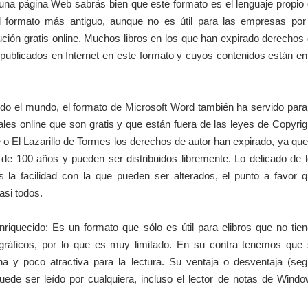
guna página Web sabrás bien que este formato es el lenguaje propio
el formato más antiguo, aunque no es útil para las empresas por
bución gratis online. Muchos libros en los que han expirado derechos
 publicados en Internet en este formato y cuyos contenidos están en
do el mundo, el formato de Microsoft Word también ha servido para
itales online que son gratis y que están fuera de las leyes de Copyrig
o El Lazarillo de Tormes los derechos de autor han expirado, ya que
de 100 años y pueden ser distribuidos libremente. Lo delicado de 
la facilidad con la que pueden ser alterados, el punto a favor 
asi todos.
riquecido: Es un formato que sólo es útil para elibros que no tie
s gráficos, por lo que es muy limitado. En su contra tenemos que
na y poco atractiva para la lectura. Su ventaja o desventaja (se
ede ser leído por cualquiera, incluso el lector de notas de Wind