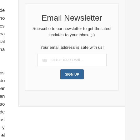
de
Email Newsletter
mo
 es
Subscribe to our newsletter to get the latest
era
updates to your inbox. ;-)
pal
Your email address is safe with us!
ama
ros
ido
ear
ran
uso
 de
mas
) y
 el