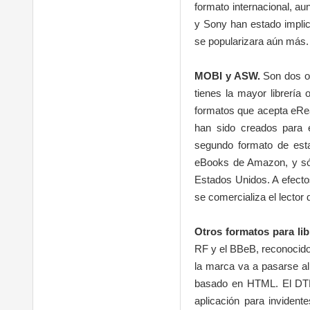
formato internacional, a
y Sony han estado impli
se popularizara aún más. 
MOBI y ASW.
Son dos op
tienes la mayor librería
formatos que acepta eRe
han sido creados para e
segundo formato de est
eBooks de Amazon, y sól
Estados Unidos. A efect
se comercializa el lector 
Otros formatos para lib
RF y el BBeB, reconocidos
la marca va a pasarse a
basado en HTML. El DTB 
aplicación para inviden