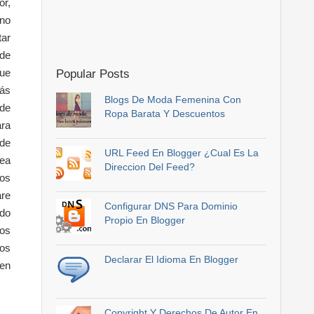
or,
 no
tar
 de
ue
Popular Posts
más
Blogs De Moda Femenina Con
 de
Ropa Barata Y Descuentos
ara
ede
URL Feed En Blogger ¿Cual Es La
lea
Direccion Del Feed?
os
are
Configurar DNS Para Dominio
ado
Propio En Blogger
tos
los
Declarar El Idioma En Blogger
nen
Copyright Y Derechos De Autor En