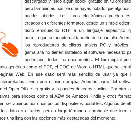
descargado y leído algún ebook gratuito en tu ordenad
pero también es posible que hayas notado que algunos
puedes abrirlos. Los libros electrónicos pueden es
creados en diferentes formatos, desde un simple editor
texto enriquecido RTF a un lenguaje específico q
permita que se adapten al tamaño de la pantalla. Ade
los reproductores de elibros, tablets PC y móviles
gama alta no tienen instalado el software necesario p
poder abrir todos los documentos. El libro digital pu
rmato genérico como el PDF, el DOC de Word o HTML que se emp
páginas Web. En ese caso será más sencillo de usar ya que l
terpretarlos tienen una difusión amplia. Además parte del softw
 el Open Office es gratis y lo puedes descargar online. Por otro l
usivas para ebooks como el AZW de Amazon Kindle y otros forma
n ser abiertos por unos pocos dispositivos portátiles. Algunos de el
os datos o cifrarlos, pero a largo término es probable que termi
os una lista con las opciones más destacadas del momento.