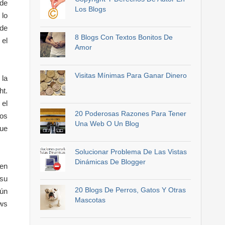
 de
Los Blogs
 lo
 de
8 Blogs Con Textos Bonitos De
 el
Amor
Visitas Mínimas Para Ganar Dinero
 la
ht.
 el
20 Poderosas Razones Para Tener
los
Una Web O Un Blog
que
Solucionar Problema De Las Vistas
Dinámicas De Blogger
nen
 su
20 Blogs De Perros, Gatos Y Otras
gún
Mascotas
ows