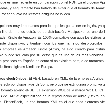
unque es muy reciente en comparación con el PDF. En el proceso Ap
cadas, y seguramente han tratado de evitar que el formato de Ama
Por ser nuevo los lectores antiguos no lo leen.
ciones muy importantes para los que les gusta leer en inglés, ya 
 online del mundo detrás de su distribución. Mobipocket es uno de 
ader Kindle de Amazon. Es 100% compatible con aquellos eLibros 
ste dispositivo, y también con los que han sido desprotegidos.
a empresa es Amazon Kindle (AZW), ha sido creado para distrib
o puede ser leído por su lector, que es uno de los más vendidos
os prácticos en España es como si no existiera porque de momento
de libros digitales Kindle en Europa.
ros electrónicos:
El AEH, basado en XML, de la empresa Arghos.
 sólo por dispositivos de Sony, pero que se extinguirán pronto, ya 
l formato abierto ePUB. La extensión WOL de la marca Wolf. El C
de DAISY especializado en la reproducción de audio y texto, en
tes. FictionBook, un con formato XML en el que cada elemento vi