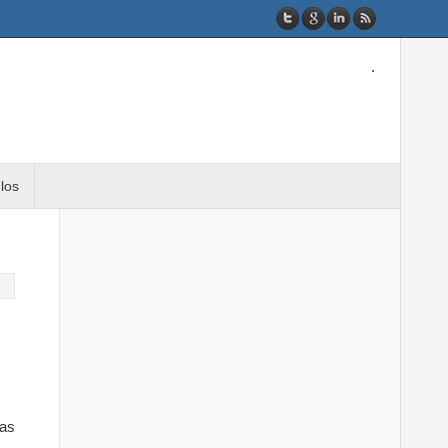
.
ulos
as