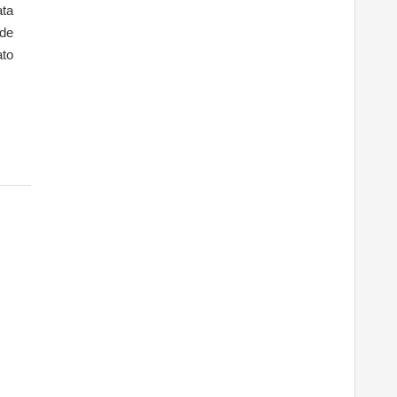
ata
 de
ato