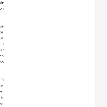
ple
zon
que
los
que
 El
uir
 en
 no
 El
que
HM,
 la
ene