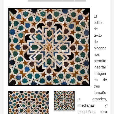
El
editor
de
texto
de
blogger
nos
permite
insertar
imágen
es de
tres
tamaño
s: grandes,
medianas y
pequeñas, pero