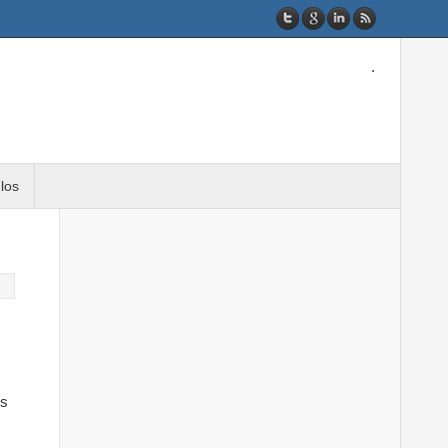
.
ulos
es