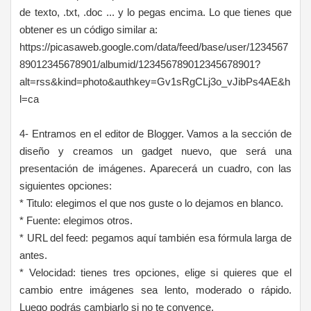
de texto, .txt, .doc ... y lo pegas encima. Lo que tienes que
obtener es un código similar a:
https://picasaweb.google.com/data/feed/base/user/1234567
89012345678901/albumid/123456789012345678901?
alt=rss&kind=photo&authkey=Gv1sRgCLj3o_vJibPs4AE&h
l=ca
4- Entramos en el editor de Blogger. Vamos a la sección de
diseño y creamos un gadget nuevo, que será una
presentación de imágenes. Aparecerá un cuadro, con las
siguientes opciones:
* Titulo: elegimos el que nos guste o lo dejamos en blanco.
* Fuente: elegimos otros.
* URL del feed: pegamos aquí también esa fórmula larga de
antes.
* Velocidad: tienes tres opciones, elige si quieres que el
cambio entre imágenes sea lento, moderado o rápido.
Luego podrás cambiarlo si no te convence.