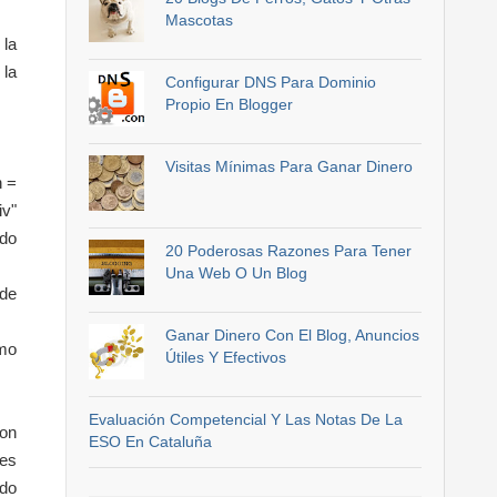
Mascotas
 la
 la
Configurar DNS Para Dominio
Propio En Blogger
Visitas Mínimas Para Ganar Dinero
n =
iv"
ndo
20 Poderosas Razones Para Tener
Una Web O Un Blog
 de
Ganar Dinero Con El Blog, Anuncios
imo
Útiles Y Efectivos
Evaluación Competencial Y Las Notas De La
con
ESO En Cataluña
 es
edo