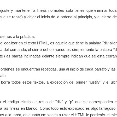
ajuste y mantener la lineas normales solo tienes que eliminar toda
e se repite) y dejar el inicio de la ordena al principio, y el cierre de
semos a la práctica:
 localizar en el texto HTML, es aquella que tiene la palabra "div alig
tura del comando, el cierre del comando es simplemente la palabra "d
te (las barras inclinadas delante siempre indican que se esta cerra
ordenes se encuentran repetidas, una al inicio de cada párrafo y las
rafo.
borra todos estos textos, a excepción del primer "justify" y el últ
s el código elimina el resto de "div" y "p" que se corresponden 
ja las lineas en blanco. Como todo esto explicado es algo farragoso
s a la tarea, en cuanto empieces a usar el HTML le perderás el mi