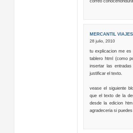
correo conocehondur
MERCANTIL VIAJES
28 julio, 2010
tu explicacion me es 
tablero html (como po
insertar las entradas
justificar el texto.
vease el siguiente blo
que el texto de la d
desde la edicion htm
agradeceria si puede