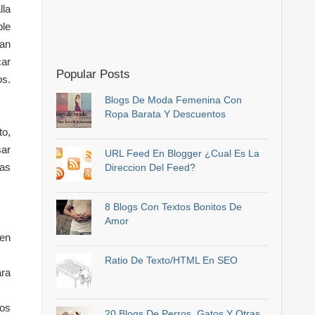
lla
ble
yan
car
Popular Posts
os.
Blogs De Moda Femenina Con
Ropa Barata Y Descuentos
to,
sar
URL Feed En Blogger ¿Cual Es La
ras
Direccion Del Feed?
8 Blogs Con Textos Bonitos De
Amor
 en
Ratio De Texto/HTML En SEO
ara
los
20 Blogs De Perros, Gatos Y Otras