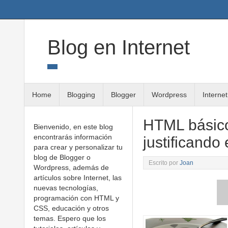
Twitter
Google+
Linkedin
RSS
Blog en Internet
Home
Blogging
Blogger
Wordpress
Internet
HTML básico
Bienvenido, en este blog
encontrarás información
justificando 
para crear y personalizar tu
blog de Blogger o
Escrito por
Joan
Wordpress, además de
artículos sobre Internet, las
nuevas tecnologías,
programación con HTML y
CSS, educación y otros
temas. Espero que los