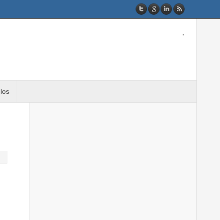
.
ulos