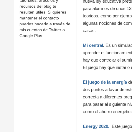
tutoriales, artículos y
nueva ley educativa prete
recursos del blog te
para alumnos de unos 13 
resulten útiles. Si quieres
teoricos, como por ejempl
mantener el contacto
algunas nociones de como 
puedes hacerlo a través de
mis cuentas de Twitter o
casas.
Google Plus.
Mi central
.
Es un simulado
aprender el funcionamient
hay que controlar el sumi
El juego hay que instarlo 
El juego de la energía
de
dos puntos a favor de es
correcta a diferentes pre
para pasar al siguiente n
como el ahorro energético
Energy 2020.
Este juego 