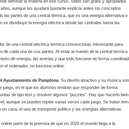
nde eliminar la materia en ese curso. Todos son gratis y apropiados
años, aunque les ayudará bastante explicar antes los conceptos
o las partes de una central térmica, que es una energía alternativa o
se distribuye la energía eléctrica desde las centrales hasta las
r de una central eléctrica térmica convencional, interesante para
o de cada una de sus partes. Al estar al mando de la central térmica
nistro de energía, las averías y que todo funcione de forma coordinad
en el ordenador, no funciona online.
l Ayuntamiento de Pamplona.
Su diseño atractivo y su música so
te juego, en el que los alumnos tendrán que responder de forma
guntas de tipo test y resolver algunos "puzzles". Hay que hacerlo bien
ivel, aunque se pueden repetir varias veces cada juego, Se tratan te
 en casa, el uso de transporte público y las energías alternativas.
online parte de la premisa de que en 2020 el mundo llega a la