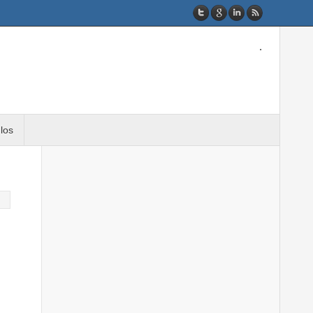
.
ulos