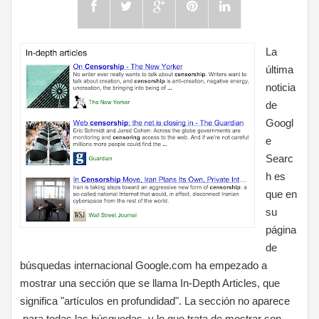
La
última
noticia
de
Googl
e
Searc
h es
que en
su
página
de
búsquedas internacional Google.com ha empezado a
mostrar una sección que se llama In-Depth Articles, que
significa "artículos en profundidad". La sección no aparece
para todas las búsquedas, y lo que trata de mostrar son