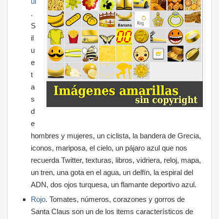
ul
.
S
il
u
e
t
a
s
d
e
hombres y mujeres, un ciclista, la bandera de Grecia,
iconos, mariposa, el cielo, un pájaro azul que nos
recuerda Twitter, texturas, libros, vidriera, reloj, mapa,
un tren, una gota en el agua, un delfín, la espiral del
ADN, dos ojos turquesa, un flamante deportivo azul.
Rojo
. Tomates, números, corazones y gorros de
Santa Claus son un de los items característicos de