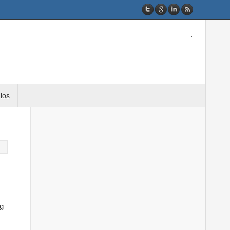
.
ulos
ng