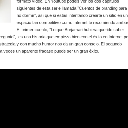
formato vídeo. En Youtube podéis ver los dos capítulos
siguientes de esta serie llamada "Cuentos de branding para
no dormir", así que si estás intentando crearte un sitio en un
espacio tan competitivo como Internet te recomiendo ambo
El primer cuento, "Lo que Borjamari hubiera querido saber
egunto", es una historia que empieza bien con el éxito en Internet p
 estrategia y con mucho humor nos da un gran consejo. El segundo
 veces un aparente fracaso puede ser un gran éxito.