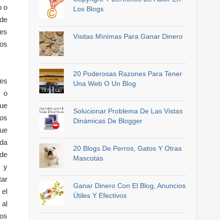
o o
Los Blogs
 de
ves
Visitas Mínimas Para Ganar Dinero
ios
20 Poderosas Razones Para Tener
nes
Una Web O Un Blog
e o
que
Solucionar Problema De Las Vistas
los
Dinámicas De Blogger
que
oda
20 Blogs De Perros, Gatos Y Otras
 de
Mascotas
s y
tar
Ganar Dinero Con El Blog, Anuncios
 el
Útiles Y Efectivos
 al
ios