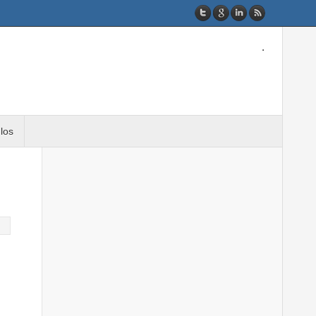
.
ulos