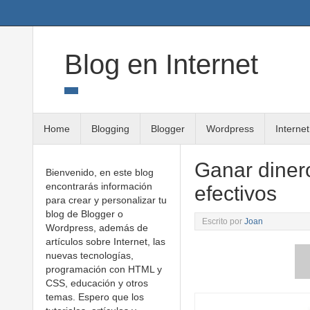
Twitter
Google+
Linkedin
RSS
Blog en Internet
Home
Blogging
Blogger
Wordpress
Internet
Ganar dinero
Bienvenido, en este blog
encontrarás información
efectivos
para crear y personalizar tu
blog de Blogger o
Escrito por
Joan
Wordpress, además de
artículos sobre Internet, las
nuevas tecnologías,
programación con HTML y
CSS, educación y otros
temas. Espero que los