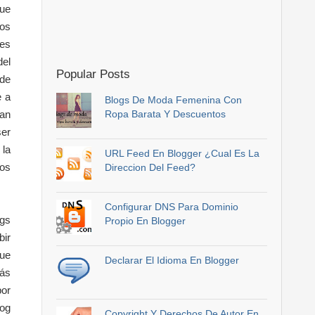
ue
os
les
el
Popular Posts
 de
e a
Blogs De Moda Femenina Con
ean
Ropa Barata Y Descuentos
er
 la
URL Feed En Blogger ¿Cual Es La
los
Direccion Del Feed?
Configurar DNS Para Dominio
ogs
Propio En Blogger
bir
que
Declarar El Idioma En Blogger
rás
por
log
Copyright Y Derechos De Autor En