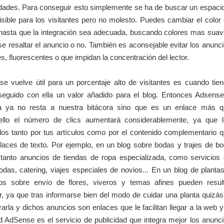
dades. Para conseguir esto simplemente se ha de buscar un espaci
isible para los visitantes pero no molesto. Puedes cambiar el color
, hasta que la integración sea adecuada, buscando colores mas sua
se resaltar el anuncio o no. También es aconsejable evitar los anunc
 fluorescentes o que impidan la concentración del lector.
se vuelve útil para un porcentaje alto de visitantes es cuando tie
seguido con ella un valor añadido para el blog. Entonces Adsens
rma ya no resta a nuestra bitácora sino que es un enlace más 
 ello el número de clics aumentará considerablemente, ya que 
ados tanto por tus artículos como por el contenido complementario 
laces de texto. Por ejemplo, en un blog sobre bodas y trajes de b
 tanto anuncios de tiendas de ropa especializada, como servicios
odas, catering, viajes especiales de novios... En un blog de planta
os sobre envío de flores, viveros y temas afines pueden resul
or, ya que tras informarse bien del modo de cuidar una planta quizás
rla y dichos anuncios son enlaces que le facilitan llegar a la web y
ad AdSense es el servicio de publicidad que integra mejor los anunc