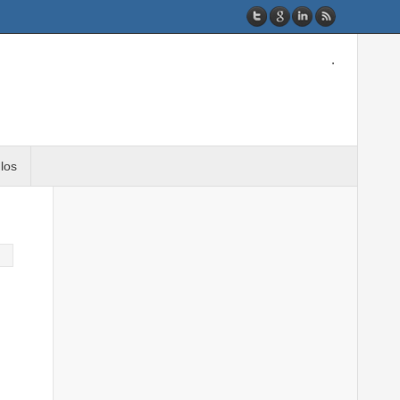
.
ulos