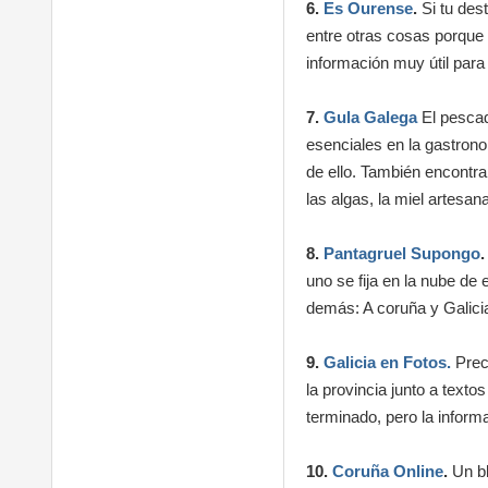
6.
Es Ourense
.
Si tu de
entre otras cosas porque 
información muy útil para
7.
Gula Galega
El pescad
esenciales en la gastrono
de ello. También encontr
las algas, la miel artesan
8.
Pantagruel Supongo
.
uno se fija en la nube de
demás: A coruña y Galicia,
9.
Galicia en Fotos.
Prec
la provincia junto a texto
terminado, pero la inform
10.
Coruña Online
.
Un bl