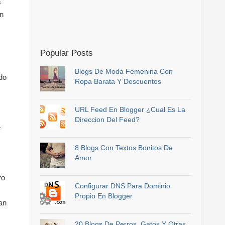
s
n
Popular Posts
Blogs De Moda Femenina Con
do
Ropa Barata Y Descuentos
s
URL Feed En Blogger ¿Cual Es La
Direccion Del Feed?
e
8 Blogs Con Textos Bonitos De
Amor
ro
Configurar DNS Para Dominio
Propio En Blogger
an
20 Blogs De Perros, Gatos Y Otras