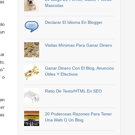
cas
Mascotas
Declarar El Idioma En Blogger
plo
 un
Visitas Mínimas Para Ganar Dinero
sar
to,
Ganar Dinero Con El Blog, Anuncios
as"
Útiles Y Efectivos
" o
Ratio De Texto/HTML En SEO
ean
ser
20 Poderosas Razones Para Tener
ias
Una Web O Un Blog