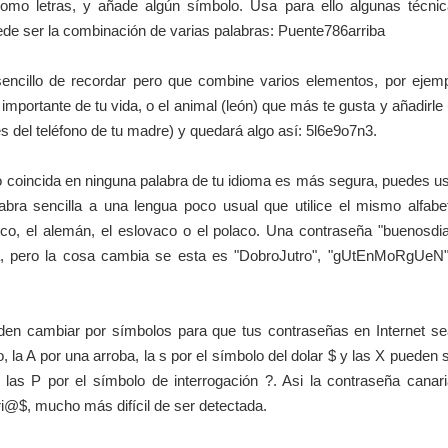
mo letras, y añade algún símbolo. Usa para ello algunas técni
e ser la combinación de varias palabras: Puente786arriba
encillo de recordar pero que combine varios elementos, por ejem
mportante de tu vida, o el animal (león) que más te gusta y añadirle
es del teléfono de tu madre) y quedará algo así: 5l6e9o7n3.
 coincida en ninguna palabra de tu idioma es más segura, puedes u
abra sencilla a una lengua poco usual que utilice el mismo alfabe
co, el alemán, el eslovaco o el polaco. Una contraseña "buenosdi
a, pero la cosa cambia se esta es "DobroJutro", "gUtEnMoRgUeN
eden cambiar por símbolos para que tus contraseñas en Internet s
 la A por una arroba, la s por el símbolo del dolar $ y las X pueden 
 las P por el símbolo de interrogación ?. Asi la contraseña canar
i@$, mucho más difícil de ser detectada.