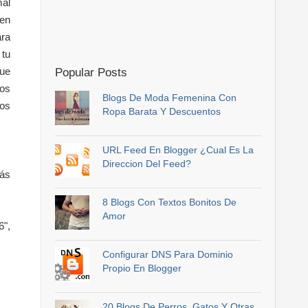
mal
ien
ara
 tu
que
Popular Posts
dos
Blogs De Moda Femenina Con
mos
Ropa Barata Y Descuentos
URL Feed En Blogger ¿Cual Es La
Direccion Del Feed?
más
8 Blogs Con Textos Bonitos De
Amor
",
Configurar DNS Para Dominio
Propio En Blogger
20 Blogs De Perros, Gatos Y Otras