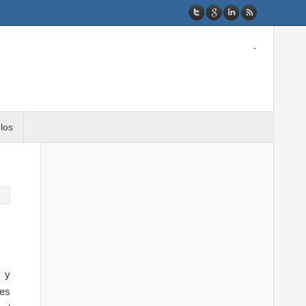
.
ulos
, y
es