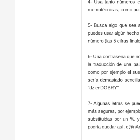
4- Usa tanto números co
memotécnicas, como pued
5- Busca algo que sea s
puedes usar algún hecho i
número (las 5 cifras final
6- Una contraseña que no
la traducción de una pal
como por ejemplo el sue
sería demasiado sencill
"dzienDOBRY"
7- Algunas letras se pu
más seguras, por ejemplo,
substituidas por un %, y
podría quedar así, c@nAr