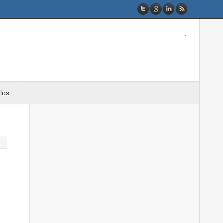
.
ulos